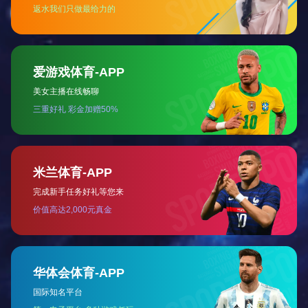
分享
资质荣誉
联系我们
产品描述
参数
1、全木浆抄造，纸张挺度好。
2、吸墨性好，印刷适印性强。


3松厚度高，纸质轻。
4、强度高，过机性能好。
适用范围：适用于高速平张胶印及商业轮转印刷，主要用
于印刷高档图书、刊物等。
规格：55-90g卷筒、平板
未找到相应参数组，请于后台属性模板中添加
上一个
无
下一个
防粘原纸
推荐产品
公司主要产品有胶版印刷纸、果袋原纸、防粘工业用纸、包装纸等