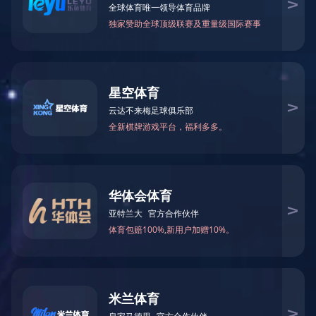
果袋纸
新闻动态

开云体育
行业资讯
环保公示
在线留言
联系我们
0539-5811617
产品展示
产品分类