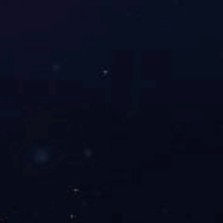
开云体育·开云官方网站-开云体育(中国)
销售电话：0539-5811617
传 真：0539-5811102
地址：山东省临沂市费县上冶驻地
在线咨询
在线咨询
电话沟通
0539-5811617