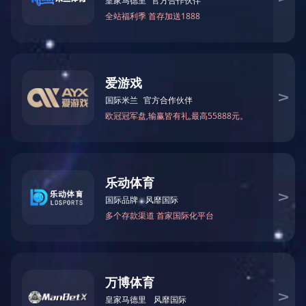
产品分类


双胶纸
教材专用纸
果袋纸
位置:
开云体育
/
产品中心
/
双胶纸
/
双胶纸
浏览量:
1000
双胶纸