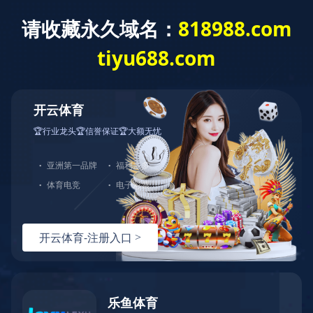
开云体育
开云体育·开云官方网站-开云体育(中国)
关于我们

公司简介
开云体育
资质荣誉
厂容厂貌
产品展示

双胶纸
教材专用纸