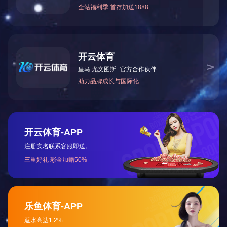
提交
关于我们
公司简介
荣誉资质
开云体育
厂容厂貌
产品中心
双胶纸