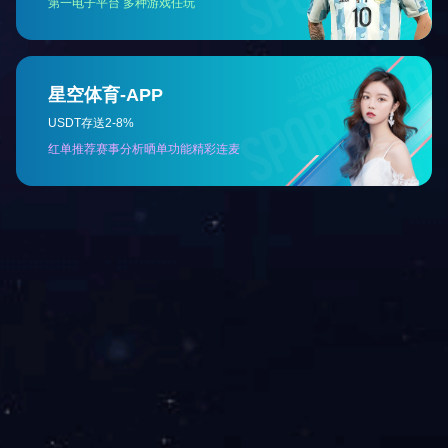
销售电话：0539-5811617
传 真：0539-5811102
地址：山东省临沂市费县上冶驻地
在线咨询
在线咨询
电话沟通
0539-5811617