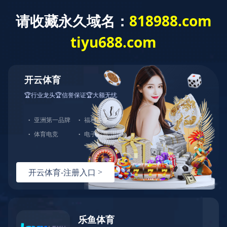
开云体育
开云体育·开云官方网站-开云体育(中国)
关于我们

公司简介
开云体育
资质荣誉
厂容厂貌
产品展示

双胶纸
教材专用纸