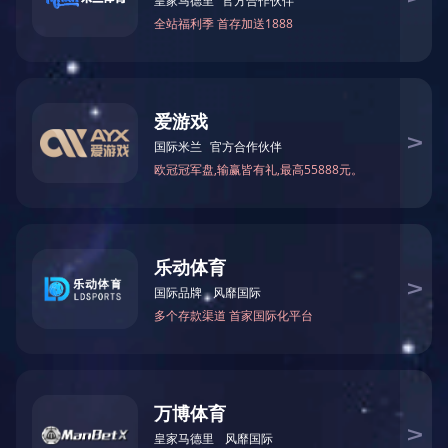
产品分类


双胶纸
教材专用纸
果袋纸
位置:
开云体育
/
产品中心
/
果袋纸
/
果袋纸
浏览量:
1000
果袋纸