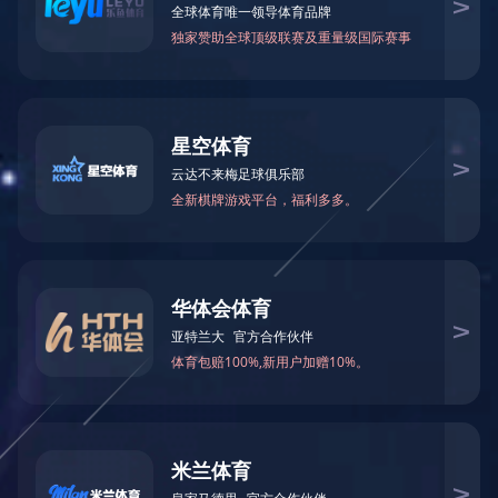
果袋纸
新闻动态

开云体育
行业资讯
环保公示
在线留言
联系我们
0539-5811617
开云体育
开云体育