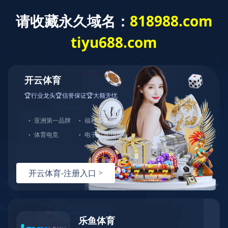
开云体育
开云体育·开云官方网站-开云体育(中国)
关于我们

公司简介
开云体育
资质荣誉
厂容厂貌
产品展示

双胶纸
教材专用纸