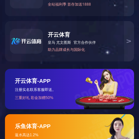
访问量：
0
【概要描述】


开云体育·开云官方网站-开云
体育(中国)2021年土壤监测报
告
【概要描述】
分类：
环保公示
作者：
来源：
发布时间：
2021-07-27
访问量：
0