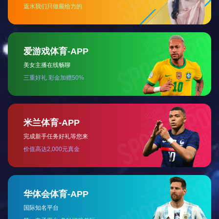
详情
开云体育·开云官方网站-开云体育(中国)2021年土壤
监测报告公示
扫二维码用手机看
上一个
:
无
下一个
:
开云体育·开云官方网站-开云体育(中国)2021年土壤监
测报告
上一个
:
无
下一个
:
开云体育·开云官方网站-开云体育(中国)2021年土壤监
测报告
推荐新闻
开云体育·开云官方网站-开云体育(中国) 2023年度土壤监测报
告
2023年07月25日
开云体育·开云官方网站-开云体育(中国) 2022年度土壤监测报
告
2022年09月28日
开云体育·开云官方网站-开云体育(中国)2021年土壤监测报告