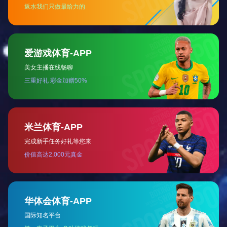
详情
开云体育·开云官方网站-开云体育(中国) 2022年度土壤监测报
告
扫二维码用手机看
上一个
:
开云体育·开云官方网站-开云体育(中国) 2023年度土壤
监测报告
下一个
:
无
上一个
:
开云体育·开云官方网站-开云体育(中国) 2023年度土壤
监测报告
下一个
:
无
推荐新闻
开云体育·开云官方网站-开云体育(中国) 2023年度土壤监测报
告
2023年07月25日
开云体育·开云官方网站-开云体育(中国) 2022年度土壤监测报
告
2022年09月28日
开云体育·开云官方网站-开云体育(中国)2021年土壤监测报告
2021年07月27日
开云体育·开云官方网站-开云体育(中国)2021年土壤监测报告