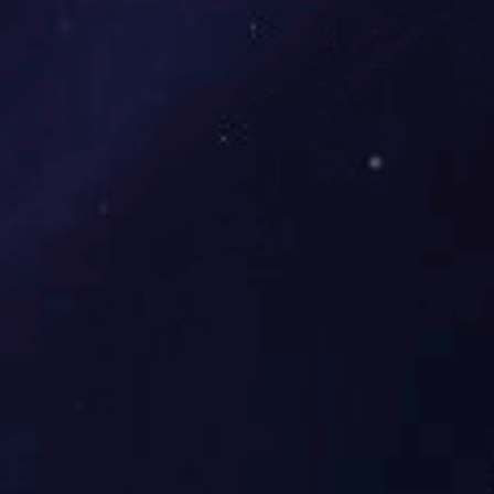
开云体育·开云官方网站-开云体育(中国)2020年度土壤检测公
示
开云体育·开云官方网站-开云体育(中国)土壤污染防治责任书
2021年03月24日
开云体育·开云官方网站-开云体育(中国)土壤污染防治责任书
开云体育·开云官方网站-开云体育(中国)环保信息公示
2021年
03月24日
主要经营范围：开云体育·开云官方网站-开云体育(中国)主要
产品为胶版印刷纸，年制纸能力11.5万吨，配套化学木浆生产
线一条，年生产能力5.3万吨。
关于我们
公司简介
荣誉资质
开云体育