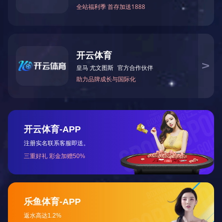
【概要描述】


开云体育·开云官方网站-开云
体育(中国) 2022年度土壤监测
报告
【概要描述】
分类：
开云体育
作者：
来源：
发布时间：
2022-09-28
访问量：
0