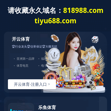
开云体育
开云体育·开云官方网站-开云体育(中国)
关于我们

公司简介
开云体育
资质荣誉
厂容厂貌
产品展示

双胶纸
教材专用纸