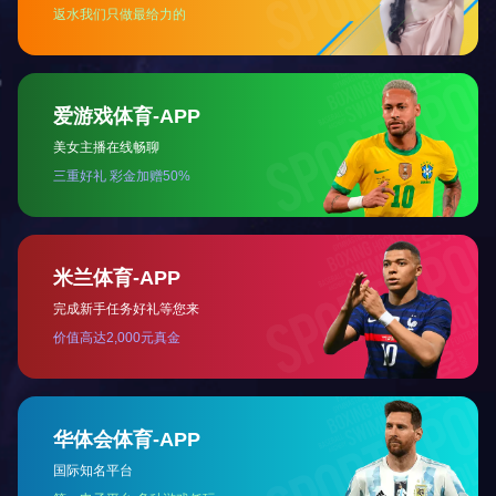
果袋纸
教材专用纸
新闻动态
开云体育
行业动态
关注官方手机站
开云体育·开云官方网站-开云体育(中国)