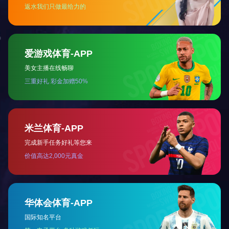
果袋纸
教材专用纸
新闻动态
开云体育
行业动态
关注官方手机站
开云体育·开云官方网站-开云体育(中国)