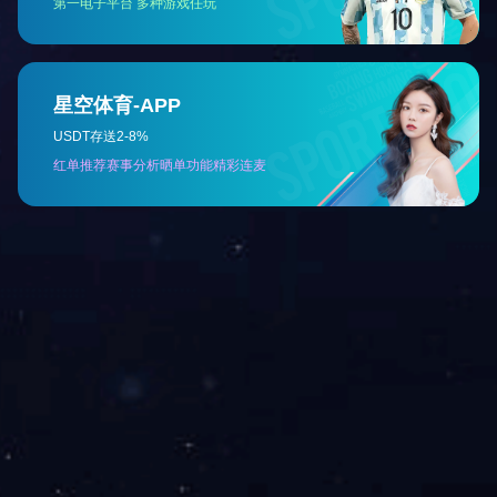
销售电话：0539-5811617
传 真：0539-5811102
地址：山东省临沂市费县上冶驻地
在线咨询
在线咨询
电话沟通
0539-5811617