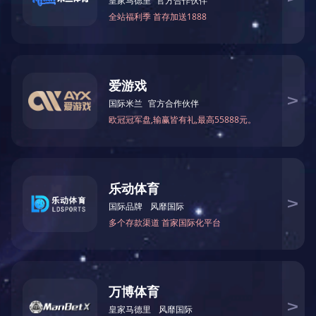
ONLINE MESSAGE
留言应用名称：
客户留言
描述：
*
留言内容：
姓名：
性别：
男
女
手机：
电话：
邮箱：
*
验证码：